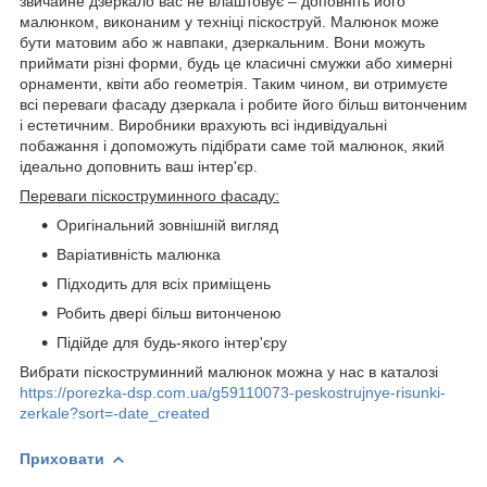
звичайне дзеркало вас не влаштовує – доповніть його
малюнком, виконаним у техніці піскоструй. Малюнок може
бути матовим або ж навпаки, дзеркальним. Вони можуть
приймати різні форми, будь це класичні смужки або химерні
орнаменти, квіти або геометрія. Таким чином, ви отримуєте
всі переваги фасаду дзеркала і робите його більш витонченим
і естетичним. Виробники врахують всі індивідуальні
побажання і допоможуть підібрати саме той малюнок, який
ідеально доповнить ваш інтер'єр.
Переваги піскоструминного фасаду:
Оригінальний зовнішній вигляд
Варіативність малюнка
Підходить для всіх приміщень
Робить двері більш витонченою
Підійде для будь-якого інтер'єру
Вибрати піскоструминний малюнок можна у нас в каталозі
https://porezka-dsp.com.ua/g59110073-peskostrujnye-risunki-
zerkale?sort=-date_created
Приховати