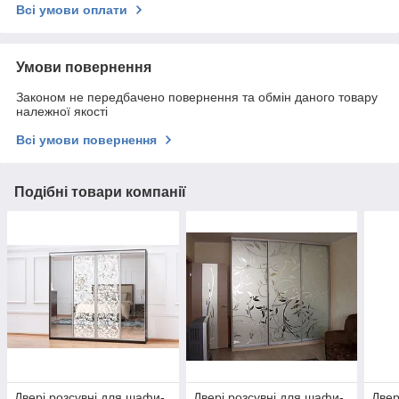
Всі умови оплати
Умови повернення
Законом не передбачено повернення та обмін даного товару
належної якості
Всі умови повернення
Подібні товари компанії
Двері розсувні для шафи-
Двері розсувні для шафи-
Двер