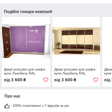
Подібні товари компанії
Двері розсувні для шафи-
Двері розсувні для шафи-
Двер
купе Лакобель RAL
купе Лакобель RAL
купе
3 600
3 600
від
₴
від
₴
від
Про нас
100% позитивних з 7 відгуків за рік