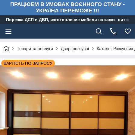
ПРАЦЮЕМ В УМОВАХ ВОЄННОГО СТАНУ -
УКРАЇНА ПЕРЕМОЖЕ !!!
Порезка ДСП и ДВП, изготовление мебели на заказ, витри
Товари та послуги
Двері розсувні
Каталог Розсувних
ВАРТІСТЬ ПО ЗАПРОСУ