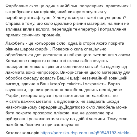
Фарбоване скло це один з найбільш популярних, практичних і
затребуваних матеріалів, який використовується у
виробництві шаф купе. У чому ж секрет такої популярності?
Справа в тому, що скло ідеально рівний матеріал, на який не
впливає вплив вологи, перепадів температур і потрапляння
прямих сонячних променів.
Лакобель - це кольорове скло, одна із сторін якого покрита
рівним шаром фарби . Поверхню скла спеціально
обробляється для досягнення найкращого зчеплення з лаком.
Кольорове покриття спільно зі склом забезпечують
поширення м'якого.і рівного сонячного світла! На відміну від
лакомата воно непрозоро. Використання цього матеріалу для
обробки фасаду додасть Вашій шафі незвичайний зовнішній
вигляд, вдихне в Ваш інтер'єр свіжість і яскравість. Варто
зауважити, що використання лакобель досить нешкідливе.
Фарби, використовувані для виготовлення лакобель, не
містять важких металів, і, відповідно, не завдають шкоди
навколишньому середовищу.Додатково скло лакобель може
бути покрите прозорою плівкою, яка не дозволяє при
руйнуванні розколюватися склу на дрібні частини. Тому скло
лакобель безпечно при застосуванні.
Каталог кольорів
https://porezka-dsp.com.ua/g59549193-steklo-