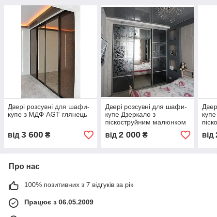
Двері розсувні для шафи-
Двері розсувні для шафи-
Двер
купе з МДФ AGT глянець
купе Дзеркало з
купе
піскоструйним малюнком
піск
3 600
2 000
від
₴
від
₴
від
Про нас
100% позитивних з 7 відгуків за рік
Працює з 06.05.2009