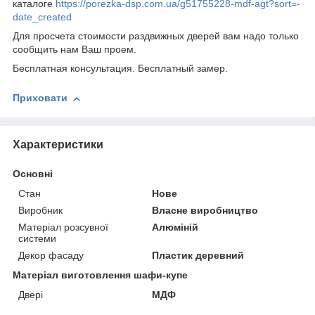
каталоге
https://porezka-dsp.com.ua/g51755228-mdf-agt?sort=-
date_created
Для просчета стоимости раздвижных дверей вам надо только
сообщить нам Ваш проем.
Бесплатная консультация. Бесплатный замер.
Приховати
Характеристики
Основні
Стан
Нове
Виробник
Власне виробництво
Матеріал розсувної
Алюміній
системи
Декор фасаду
Пластик деревний
Матеріал виготовлення шафи-купе
Двері
МДФ