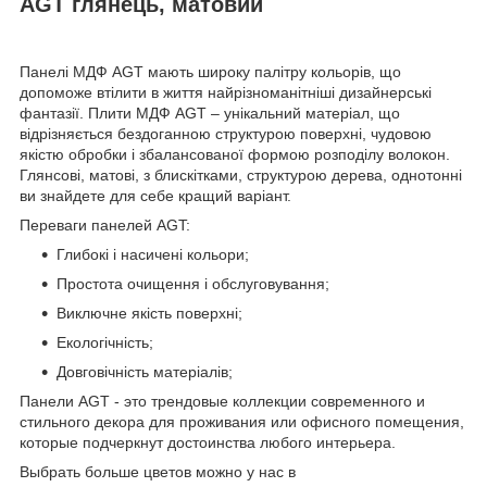
AGT глянець, матовий
Панелі МДФ AGT мають широку палітру кольорів, що
допоможе втілити в життя найрізноманітніші дизайнерські
фантазії. Плити МДФ AGT – унікальний матеріал, що
відрізняється бездоганною структурою поверхні, чудовою
якістю обробки і збалансованої формою розподілу волокон.
Глянсові, матові, з блискітками, структурою дерева, однотонні
ви знайдете для себе кращий варіант.
Переваги панелей AGT:
Глибокі і насичені кольори;
Простота очищення і обслуговування;
Виключне якість поверхні;
Екологічність;
Довговічність матеріалів;
Панели AGT - это трендовые коллекции современного и
стильного декора для проживания или офисного помещения,
которые подчеркнут достоинства любого интерьера.
Выбрать больше цветов можно у нас в