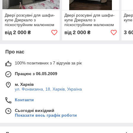
Двері розсувні для шафи-
Двері розсувні для шафи-
Двер
купе Дзеркало з
купе Дзеркало з
купе
піскоструйним малюнком
піскоструйним малюнком
2 000
2 000
3 6
від
₴
від
₴
Про нас
100% позитивних з 7 відгуків за рік
Працює з 06.05.2009
м. Харків
ул. Фонвизина, 18, Харків, Україна
Контакти
Сьогодні вихідний
Показати весь графік роботи