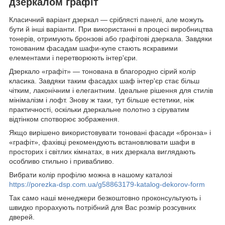
дзеркалом графіт
Класичний варіант дзеркал — сріблясті панелі, але можуть
бути й інші варіанти. При використанні в процесі виробництва
тонерів, отримують бронзові або графітові дзеркала. Завдяки
тонованим фасадам шафи-купе стають яскравими
елементами і перетворюють інтер'єри.
Дзеркало «графіт» — тонована в благородно сірий колір
класика. Завдяки таким фасадах шаф інтер'єр стає більш
чітким, лаконічним і елегантним. Ідеальне рішення для стилів
мінімалізм і лофт. Знову ж таки, тут більше естетики, ніж
практичності, оскільки дзеркальне полотно з сіруватим
відтінком спотворює зображення.
Якщо вирішено використовувати тоновані фасади «бронза» і
«графіт», фахівці рекомендують встановлювати шафи в
просторих і світлих кімнатах, в них дзеркала виглядають
особливо стильно і привабливо.
Вибрати колір профілю можна в нашому каталозі
https://porezka-dsp.com.ua/g58863179-katalog-dekorov-form
Так само наші менеджери безкоштовно проконсультують і
швидко прорахують потрібний для Вас розмір розсувних
дверей.