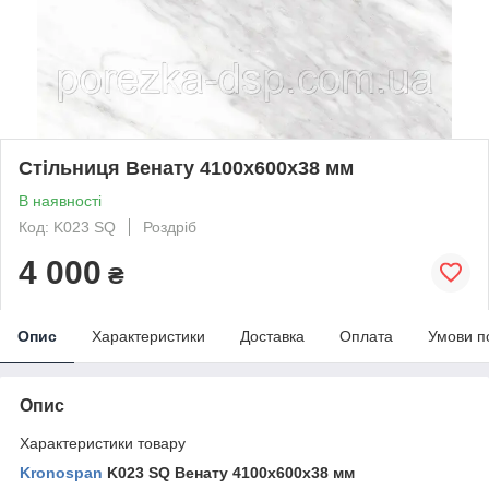
Стільниця Венату 4100х600х38 мм
В наявності
Код: K023 SQ
Роздріб
4 000
₴
Опис
Характеристики
Доставка
Оплата
Умови п
Опис
Характеристики товару
Kronospan
K023 SQ Венату 4100х600х38 мм