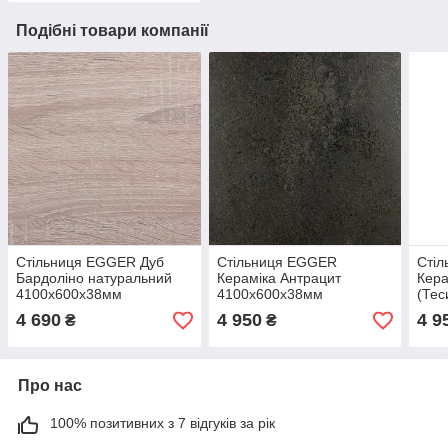
Подібні товари компанії
Стільниця EGGER Дуб
Стільниця EGGER
Сті
Бардоліно натуральний
Кераміка Антрацит
Кера
4100х600х38мм
4100х600х38мм
(Тес
410
4 690
4 950
4 9
₴
₴
Про нас
100% позитивних з 7 відгуків за рік