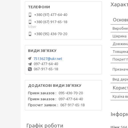
Харак
+380 (97) 477-64-40
Основ
+380 (67) 917-65-18
Viber
Виробни
+380 (95) 436-70-20
Ширина
Довжин
Товщин
7513627@ukr.net
Покрит
097-477-64-40
067-917-65-18
Признач
Вид дер
Корис
Прием заказов
095-436-70-20
Країна 
Прием заказов
097-477-64-40
Просчет заявок
067-917-65-18
Інформ
Графік роботи
Ціна:
564 