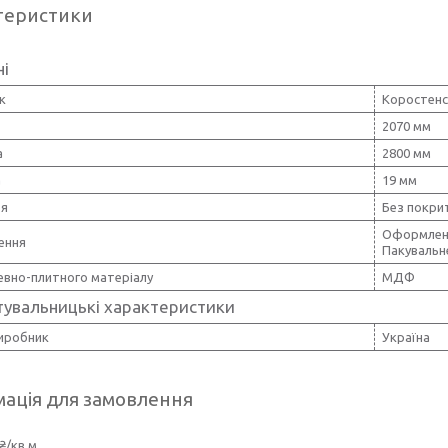
теристики
ні
к
Коростен
2070 мм
а
2800 мм
а
19 мм
тя
Без покри
Оформленн
ення
Пакувальн
евно-плитного матеріалу
МДФ
тувальницькі характеристики
виробник
Україна
ація для замовлення
₴/кв.м