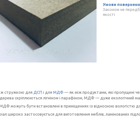
Законом не передб
якості
між стружкою для
ДСП
і для
МДФ
— як між продуктами, які пропущені че
дерева скріплюються лігніном і парафіном, МДФ — дуже екологічний ма
МДФ можуть бути встановлені в приміщеннях із відносною вологістю до
іал широко застосовується для виготовлення меблів, ламінованих підло