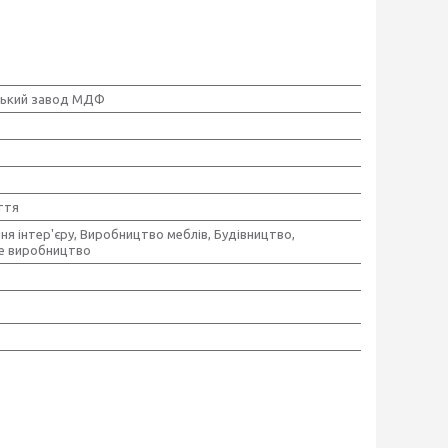
ський завод МДФ
ття
я інтер'єру, Виробництво меблів, Будівництво,
е виробництво