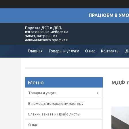
ПРАЦЮЕМ В УМОВ
Порезка ДСП и ДВП,
изготовление мебели на
заказ, витрины из
алюминиевого профиля
Главная
Товары и услуги
О нас
Контакты
Д
МДФ п
Товары и услуги
В помощь домашнему мастеру
Бланки заказа и Прайс-листы
О нас