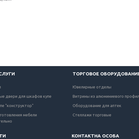
СЛУГИ
ТОРГОВОЕ ОБОРУДОВАНИ
п
Ювелирные отделы
ые двери для шкафов купе
Витрины из алюминиевого профи
пе "конструктор"
Оборудование для аптек
зготовления мебели
Стеллажи торговые
тельно