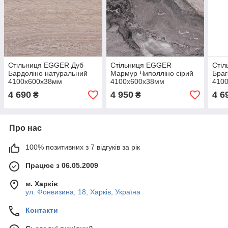
Стільниця EGGER Дуб
Стільниця EGGER
Стіл
Бардоліно натуральний
Мармур Чиполліно сірий
Браг
4100х600х38мм
4100х600х38мм
410
4 690
4 950
4 6
₴
₴
Про нас
100% позитивних з 7 відгуків за рік
Працює з 06.05.2009
м. Харків
ул. Фонвизина, 18, Харків, Україна
Контакти