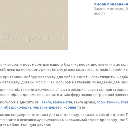
Законом не передб
якості
 як вибрати нову меблі для вашого будинку необхідно вивчити всю колір
ній день на меблевому ринку безліч різних кольорів відтінків і виробникі
 критеріями вибору матеріалу для меблів є якість, практичність і надій
 матеріалу, дизайн і колір. Різні кольори матеріалів ми надаємо для Вас 
оричневі відтінки дсп ламінованої часто використовуються для створенн
овною мірою допоможе створити атмосферу пишноти і розкоші принесе 
кольорів відносяться –
венге
,
венге магія
, венге аруша,
горіх темний
,
гор
,
лімба шоколадна
,
червоне дерево
,
чорний
та ін.
икою популярністю користуються і кольору, які мають світлі відтінки. 
творити в невеликому приміщенні максимальний ефект простору і свобо
для меблів, так і для декорів.