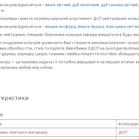
кольорів відносяться –
венге світлий
,
дуб молочний
,
дуб сонома світлий
ін.
опулярні і мають на ринку широкий асортимент ДСП нейтральних кольорі
кольорів відносяться –
вишня оксфорд
,
вільха гірська
,
ясен шимо світли
, нейтральні, глянцеві і білосніжні кольори завжди впишуться в будь-яки
 поєднання кольорів дозволить Вам створити унікальні класичні і сучасні
ну обробку стін, стелі та підлоги. Виробники ЛДСП на сьогодні пропон
 дерева, мармуру, шкіри, тканини і лінійка покриття постійно збільшуєть
льору — це важлива задача і її потрібно вирішувати на перших етапах 
орпусних меблів між собою.
теристики
ні
к
Kronospan
евно-плитного матеріалу
ДСП