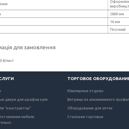
Оформленн
ення
виробницт
а
2800 мм
16 мм
Пісочний
ація для замовлення
0 ₴/лист
СЛУГИ
ТОРГОВОЕ ОБОРУДОВАНИ
п
Ювелирные отделы
ые двери для шкафов купе
Витрины из алюминиевого профи
пе "конструктор"
Оборудование для аптек
зготовления мебели
Стеллажи торговые
тельно