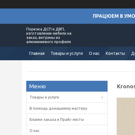
ПРАЦЮЕМ В УМОВ
Порезка ДСП и ДВП,
изготовление мебели на
заказ, витрины из
алюминиевого профиля
Главная
Товары и услуги
О нас
Контакты
Д
Krono
Товары и услуги
В помощь домашнему мастеру
Бланки заказа и Прайс-листы
О нас