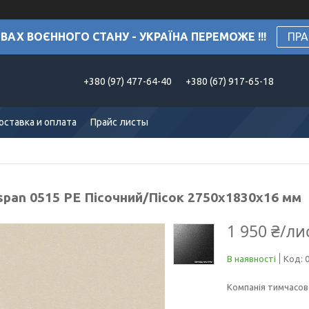
АХ ВОЄННОГО СТАНУ - УКРАЇНА ПЕРЕМОЖЕ !!!
ПРА
+380 (97) 477-64-40
+380 (67) 917-65-18
оставка и оплата
Прайс листы
span 0515 РЕ Пісочний/Пісок 2750х1830х16 мм
1 950 ₴/ли
В наявності
Код:
Компанія тимчасов