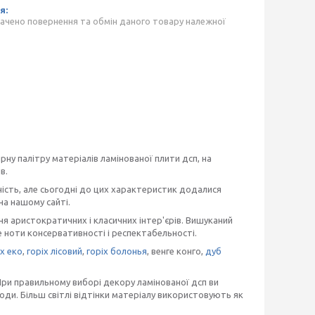
ачено повернення та обмін даного товару належної
ну палітру матеріалів ламінованої плити дсп, на
в.
ність, але сьогодні до цих характеристик додалися
на нашому сайті.
я аристократичних і класичних інтер'єрів. Вишуканий
ноти консервативності і респектабельності.
іх еко
,
горіх лісовий
,
горіх болонья
, венге конго,
дуб
При правильному виборі декору ламінованої дсп ви
ди. Більш світлі відтінки матеріалу використовують як