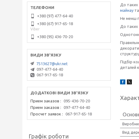
До таких 
майнау
та 
+380 (97) 477-64-40
Не менш п
+380 (67) 917-65-18
До таких 
Viber
Однотонні
+380 (95) 436-70-20
Правильне
декоратив
структуру
Підбір ко
7513627@ukr.net
деталей к
097-477-64-40
067-917-65-18
Харак
Прием заказов
095-436-70-20
Прием заказов
097-477-64-40
Основ
Просчет заявок
067-917-65-18
Виробни
Вид дер
Графік роботи