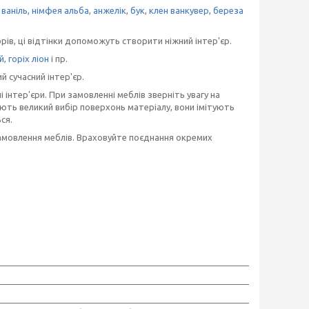
,
ваніль
,
німфея альба
,
анжелік
,
бук
,
клен ванкувер
,
береза
в, ці відтінки допоможуть створити ніжний інтер'єр.
й
,
горіх ліон
і пр.
й сучасний інтер'єр.
 інтер'єри. При замовленні меблів зверніть увагу на
ують великий вибір поверхонь матеріалу, вони імітують
ся.
замовлення меблів. Враховуйте поєднання окремих