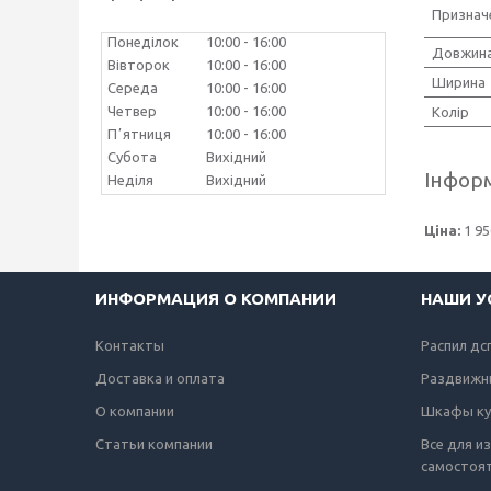
Признач
Понеділок
10:00
16:00
Довжин
Вівторок
10:00
16:00
Ширина
Середа
10:00
16:00
Четвер
10:00
16:00
Колір
Пʼятниця
10:00
16:00
Субота
Вихідний
Інформ
Неділя
Вихідний
Ціна:
1 95
ИНФОРМАЦИЯ О КОМПАНИИ
НАШИ У
Контакты
Распил дс
Доставка и оплата
Раздвижн
О компании
Шкафы ку
Статьи компании
Все для и
самостоя