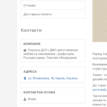
Отзывы
Доставка и оплата
Контакти
Порізка ДСП і ДВП, виготовлення
Перед тим
меблів на замовлення , Шафи купе,
Розсувні двері, Торгове обладнання
сьогодніш
Важливими
структура
Темно - к
ул. Фонвизина, 18, Харків, Україна
дизайн п
До таких 
античний
Також вел
Юлия
зможете с
повністю 