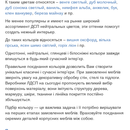
К таким цветам относятся –
венге светлый
,
дуб молочный
,
дуб сонома светлый
,
ваниль
,
нимфея альба
,
анжелик
,
бук
,
клен ванкувер
,
береза майнау
и пр.
Не менее популярны и имеют на рынке широкий
ассортимент ДСП нейтральных цветов, эти оттенки помогут
создать нежный интерьер.
До таких кольорів відносяться –
вишня оксфорд
,
вільха
гірська
,
ясен шимо світлий
,
горіх ліон
і пр.
Однотонні, нейтральні, глянцеві і білосніжні кольори завжди
впишуться в будь-який сучасний інтер'єр.
Правильне поєднання кольорів дозволить Вам створити
унікальні класичні і сучасні інтер'єри. При замовленні меблів
зверніть увагу на декоративну обробку стін, стелі та підлоги.
Виробники ЛДСП на сьогодні пропонують великий вибір
поверхонь матеріалу, вони імітують структуру дерева,
мармуру, шкіри, тканини і лінійка покриття постійно
збільшується.
Підбір кольору — це важлива задача і її потрібно вирішувати
на перших етапах замовлення меблів. Враховуйте поєднання
окремих деталей корпусних меблів між собою.