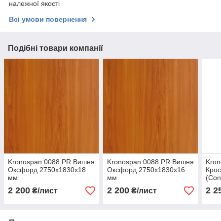
належної якості
Всі умови повернення
Подібні товари компанії
Kronospan 0088 PR Вишня
Kronospan 0088 PR Вишня
Kron
Оксфорд 2750х1830х18
Оксфорд 2750х1830х16
Крос
мм
мм
(Con
мм
2 200
2 200
2 2
₴/лист
₴/лист