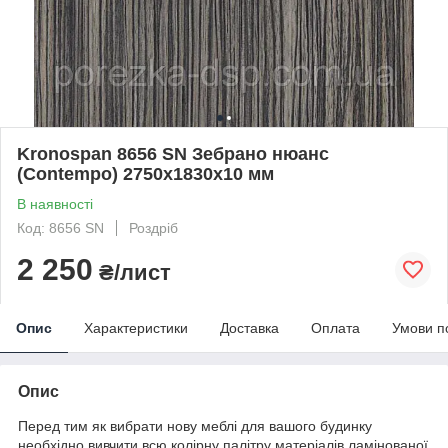
Kronospan 8656 SN Зебрано нюанс
(Contempo) 2750х1830х10 мм
В наявності
Код: 8656 SN
Роздріб
2 250
₴/лист
Опис
Характеристики
Доставка
Оплата
Умови п
Опис
Перед тим як вибрати нову меблі для вашого будинку
необхідно вивчити всю колірну палітру матеріалів ламінованої