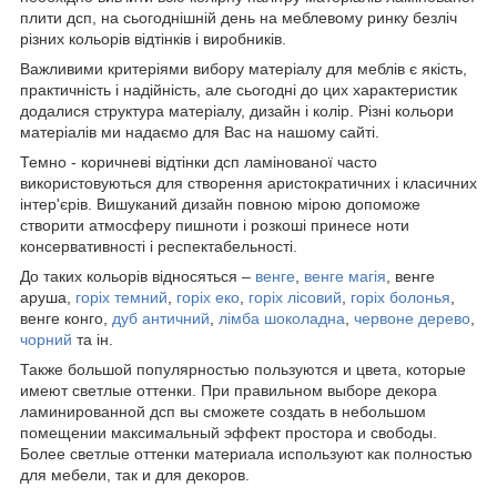
плити дсп, на сьогоднішній день на меблевому ринку безліч
різних кольорів відтінків і виробників.
Важливими критеріями вибору матеріалу для меблів є якість,
практичність і надійність, але сьогодні до цих характеристик
додалися структура матеріалу, дизайн і колір. Різні кольори
матеріалів ми надаємо для Вас на нашому сайті.
Темно - коричневі відтінки дсп ламінованої часто
використовуються для створення аристократичних і класичних
інтер'єрів. Вишуканий дизайн повною мірою допоможе
створити атмосферу пишноти і розкоші принесе ноти
консервативності і респектабельності.
До таких кольорів відносяться –
венге
,
венге магія
, венге
аруша,
горіх темний
,
горіх еко
,
горіх лісовий
,
горіх болонья
,
венге конго,
дуб античний
,
лімба шоколадна
,
червоне дерево
,
чорний
та ін.
Также большой популярностью пользуются и цвета, которые
имеют светлые оттенки. При правильном выборе декора
ламинированной дсп вы сможете создать в небольшом
помещении максимальный эффект простора и свободы.
Более светлые оттенки материала используют как полностью
для мебели, так и для декоров.