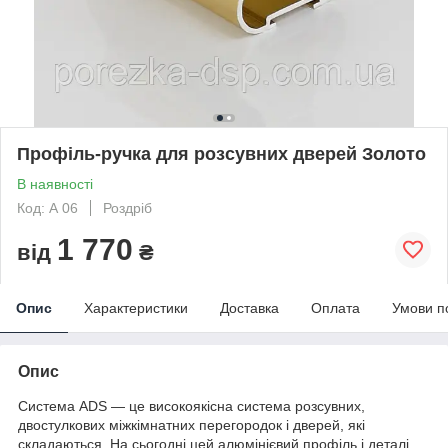
Профіль-ручка для розсувних дверей Золото
В наявності
Код: А 06
Роздріб
1 770
від
₴
Опис
Характеристики
Доставка
Оплата
Умови п
Опис
Система ADS — це високоякісна система розсувних,
двостулкових міжкімнатних перегородок і дверей, які
складаються. На сьогодні цей алюмінієвий профіль і деталі