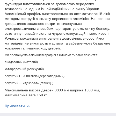
фурнітури виготовляються за допомогою передових
технологій і є одним із найнадійніших на ринку України.
Алюмінієвий профіль виготовляється на автоматизованій лінії
методом екструзії зі сплаву первинного алюмінію. Нанесення
декоративно-захисного покриття виконується
електростатичним способом, що гарантує екологічну безпеку,
естетичну привабливість та чудові експлуатаційні можливості.
Роликові механізми виготовлені з довговічних зносостійких
матеріалів, не вимагають мастила та забезпечують безшумне
ковзання та плавних ход дверей.
Ми пропонуємо алюмінієві профілі з кількома типами покриття:
анадований (матовий)
катафорезний (блискучий)
покритий ПВХ плівкою (деревоподібний)
покритий — «декроал» (глянець)
Максимальна висота дверей 3800 мм ширина 1500 мм,
максимальна вага 150 кг.
Приховати