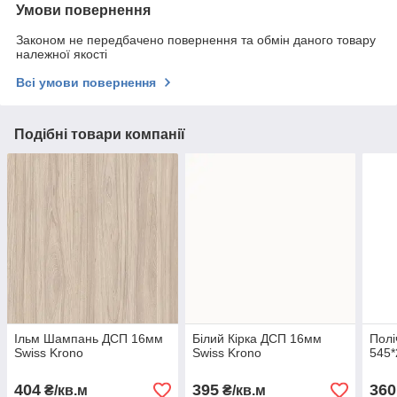
Умови повернення
Законом не передбачено повернення та обмін даного товару
належної якості
Всі умови повернення
Подібні товари компанії
Ільм Шампань ДСП 16мм
Білий Кірка ДСП 16мм
Полі
Swiss Krono
Swiss Krono
545*
404
395
360
₴/кв.м
₴/кв.м