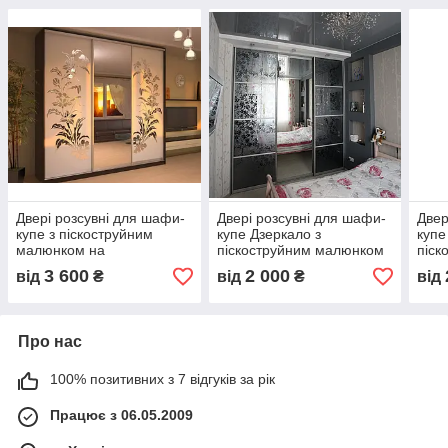
Двері розсувні для шафи-
Двері розсувні для шафи-
Двер
купе з піскоструйним
купе Дзеркало з
купе
малюнком на
піскоструйним малюнком
піск
дзеркалі(Індивідуальний
3 600
2 000
від
₴
від
₴
від
прорахунок за Вашими
розмірами)
Про нас
100% позитивних з 7 відгуків за рік
Працює з 06.05.2009