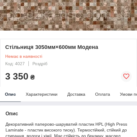
Стільниця 3050мм×600мм Модена
Немає в наявності
Код: 4027
Роздріб
3 350
₴
Опис
Характеристики
Доставка
Оплата
Умови п
Опис
Декоративний паперово-шаруватий пластик HPL (High Press
Laminate - пластик високого тиску). Термостійкий, стійкий до
стирання, вологи і хімії. Має стійкість до бензину, маслел,