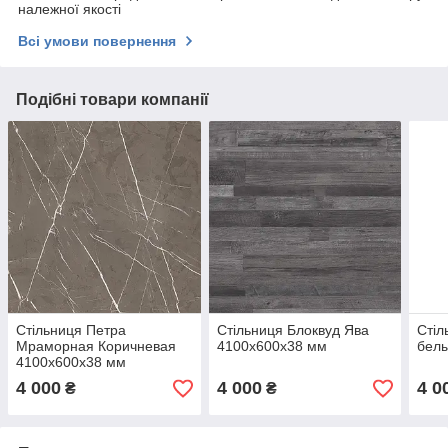
належної якості
Всі умови повернення
Подібні товари компанії
Стільниця Петра
Стільниця Блоквуд Ява
Стіл
Мраморная Коричневая
4100х600х38 мм
бел
4100х600х38 мм
4 000
4 000
4 0
₴
₴