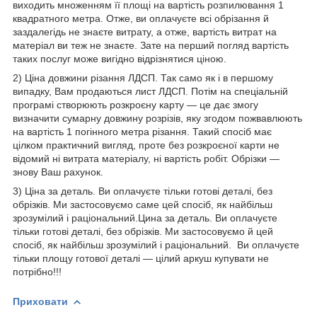
виходить множенням її площі на вартість розпилювання 1
квадратного метра. Отже, ви оплачуєте всі обрізання й
заздалегідь не знаєте витрату, а отже, вартість витрат на
матеріал ви теж не знаєте. Зате на перший погляд вартість
таких послуг може вигідно відрізнятися ціною.
2) Ціна довжини різання ЛДСП. Так само як і в першому
випадку, Вам продаються лист ЛДСП. Потім на спеціальній
програмі створюють розкроєну карту — це дає змогу
визначити сумарну довжину розрізів, яку згодом пожвавлюють
на вартість 1 погінного метра різання. Такий спосіб має
цілком практичний вигляд, проте без розкроєної карти не
відомий ні витрата матеріалу, ні вартість робіт. Обрізки —
знову Ваш рахунок.
3) Ціна за деталь. Ви оплачуєте тільки готові деталі, без
обрізків. Ми застосовуємо саме цей спосіб, як найбільш
зрозумілий і раціональний.Цина за деталь. Ви оплачуєте
тільки готові деталі, без обрізків. Ми застосовуємо й цей
спосіб, як найбільш зрозумілий і раціональний. Ви оплачуєте
тільки площу готової деталі — цілий аркуш купувати не
потрібно!!!
Приховати