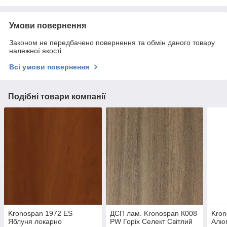
Умови повернення
Законом не передбачено повернення та обмін даного товару
належної якості
Всі умови повернення
Подібні товари компанії
Kronospan 1972 ES
ДСП лам. Kronospan К008
Kron
Яблуня локарно
PW Горіх Селект Світлий
Алюм