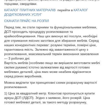
торцовки, свердлівки.
КАТАЛОГ ПЛИТНИХ МАТЕРІАЛІВ
перейти в
КАТАЛОГ
ДОДАТКОВАНИХ УСЛУГ
СКАЧАТИ ПРАЙС НА РОЗПІЛ
Перед тим, як стати гарними та функціональними меблями,
ДСП проходить процедуру розпилювання та
крайкооблицювання. Наш цех виконує всі послуги, необхідні
для отримання якісних заготівок для збирання меблів. Серед
наших конкурентних переваг: розумні терміни, помірні ціни,
гарантована якість. Залежно від завантаженості цеху з
розпилювання, максимальний термін виконання замовлення
— 3 робочих дні.
Вартість меблів (особливо якщо ви вирішили виготовити меблі
своїми руками) істотно залежатиме від вартості готових
меблевих деталей, ціна яких може неабияк відрізнятися
серед різних виробників.
Можна виділити три принциповні схеми розрахунку вартості
розпилювання.
1) Ціна за квадратний метр. Клієнтові пропонується купити
аркуш ДСП (ЛДСП). Згідно з заявкою, його розкрій. Ціна
готової меблевої деталі, за такого методу розрахунку,