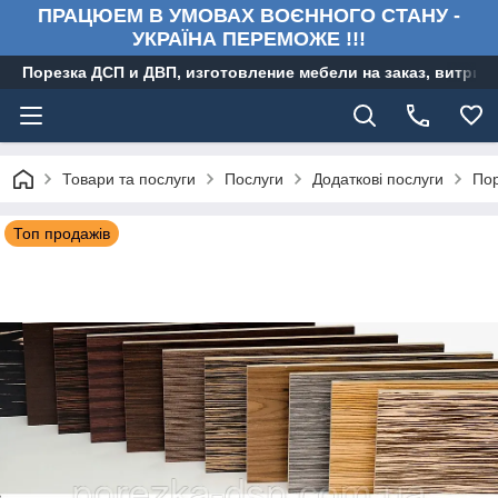
ПРАЦЮЕМ В УМОВАХ ВОЄННОГО СТАНУ -
УКРАЇНА ПЕРЕМОЖЕ !!!
Порезка ДСП и ДВП, изготовление мебели на заказ, витри
Товари та послуги
Послуги
Додаткові послуги
Пор
Топ продажів