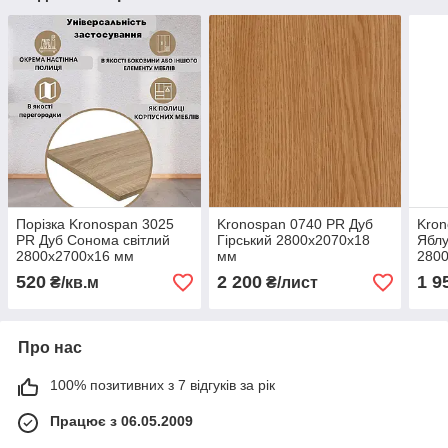
Порізка Kronospan 3025
Kronospan 0740 PR Дуб
Kron
PR Дуб Сонома світлий
Гірський 2800х2070х18
Яблу
2800х2700х16 мм
мм
280
520
2 200
1 9
₴/кв.м
₴/лист
Про нас
100% позитивних з 7 відгуків за рік
Працює з 06.05.2009