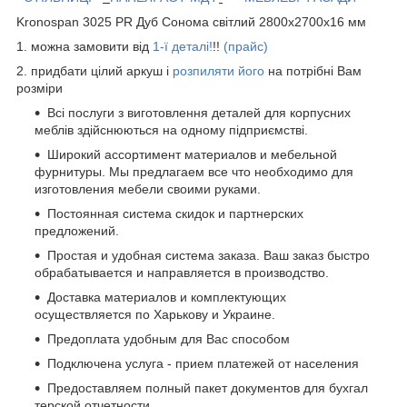
Kronospan 3025 PR Дуб Сонома світлий 2800х2700х16 мм
1. можна замовити від
1-ї деталі!
!!
(прайс)
2. придбати цілий аркуш і
розпиляти його
на потрібні Вам
розміри
Всі послуги з виготовлення деталей для корпусних
меблів здійснюються на одному підприємстві.
Широкий ассортимент материалов и мебельной
фурнитуры. Мы предлагаем все что необходимо для
изготовления мебели своими руками.
Постоянная система скидок и партнерских
предложений.
Простая и удобная система заказа. Ваш заказ быстро
обрабатывается и направляется в производство.
Доставка материалов и комплектующих
осуществляется по Харькову и Украине.
Предоплата удобным для Вас способом
Подключена услуга - прием платежей от населения
Предоставляем полный пакет документов для бухгал
терской отчетности