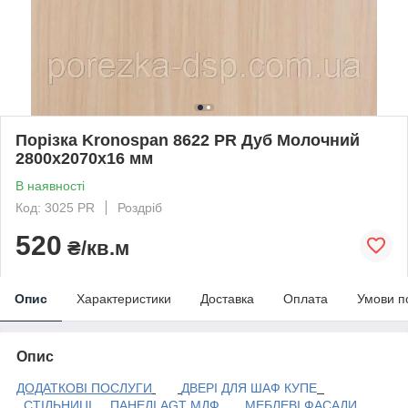
Порізка Kronospan 8622 PR Дуб Молочний
2800х2070х16 мм
В наявності
Код: 3025 PR
Роздріб
520
₴/кв.м
Опис
Характеристики
Доставка
Оплата
Умови п
Опис
ДОДАТКОВІ ПОСЛУГИ
ДВЕРІ ДЛЯ ШАФ КУПЕ
СТІЛЬНИЦІ
ПАНЕЛІ AGT МДФ
МЕБЛЕВІ ФАСАДИ